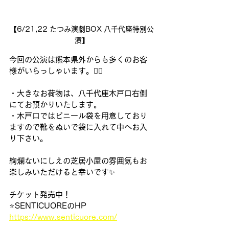
【6/21,22 たつみ演劇BOX 八千代座特別公
演】
今回の公演は熊本県外からも多くのお客
様がいらっしゃいます。🙇‍♂️
・大きなお荷物は、八千代座木戸口右側
にてお預かりいたします。
・木戸口ではビニール袋を用意しており
ますので靴をぬいで袋に入れて中へお入
り下さい。
絢爛ないにしえの芝居小屋の雰囲気もお
楽しみいただけると幸いです✨
チケット発売中！
⭐️SENTICUOREのHP
https://www.senticuore.com/