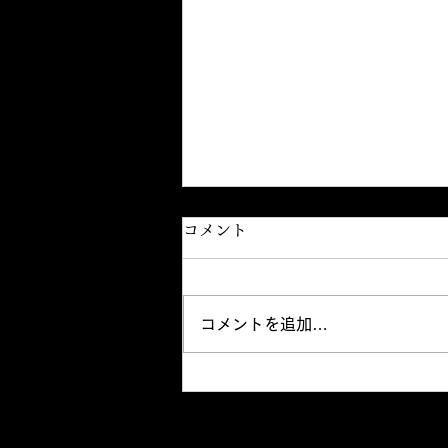
10/4 DRUM TAO一般発売の
コメント
お知らせ
【10/4 DRUM TAO
コメントを追加…
LIVE&TALK 八千代座公演⭐️チケ
ット一般発売のお知らせ】 昨年
大好評だったドラムタオの八千代
座公演、今年も開催決定！
「LIVE&TALK」 照明、映像を