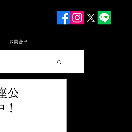
お問合せ
代座公
中！