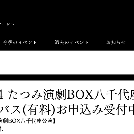
オーレ〜
今後のイベント
過去のイベント
お知らせ
,14 たつみ演劇BOX八千
バス(有料)お申込み受付
み演劇BOX八千代座公演】
間、