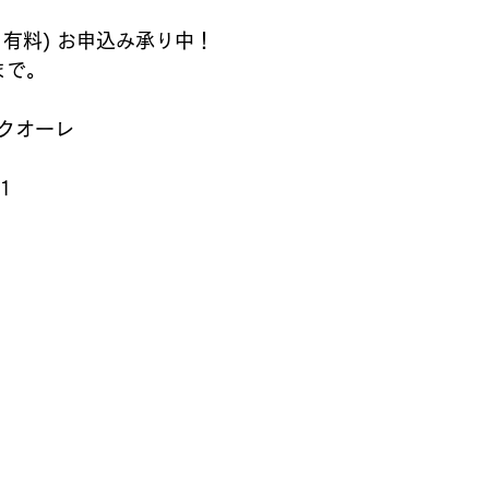
有料) お申込み承り中！
まで。
クオーレ
21