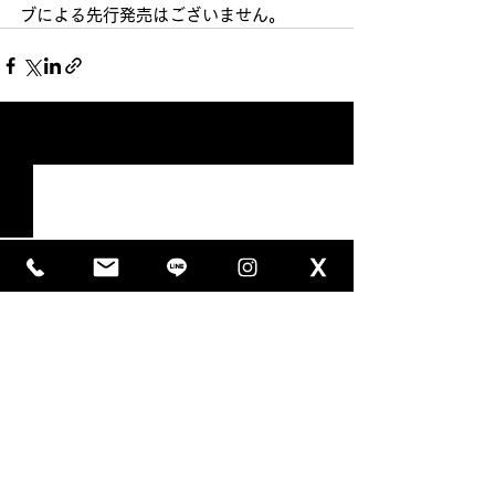
ブによる先行発売はございません。
すべて表示
最新記事
【御礼⭐️たつみ演劇BOX